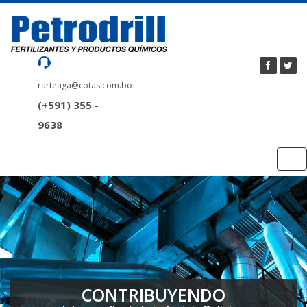
rarteaga@cotas.com.bo
(+591) 355 -
9638
Tog
nav
CONTRIBUYENDO
CONTRIBUYENDO
CONTRIBUYENDO