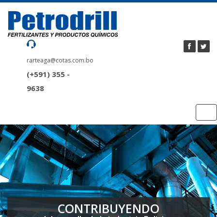
rarteaga@cotas.com.bo
(+591) 355 -
9638
Tog
nav
CONTRIBUYENDO
CONTRIBUYENDO
CONTRIBUYENDO