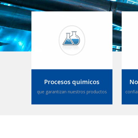
Procesos quimicos
No
que garantizan nuestros productos
confia