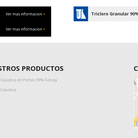
Tricloro Granular 90
Ver mas informacion
+
Ver mas informacion
+
STROS PRODUCTOS
C
Caustica en Perlas 99% Solvay
Caustica