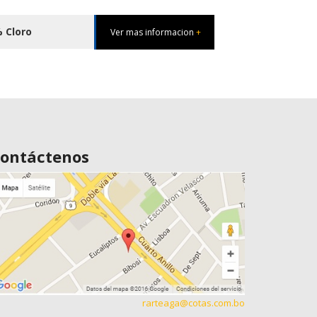
% Cloro
Ver mas informacion
+
ontáctenos
rarteaga@cotas.com.bo