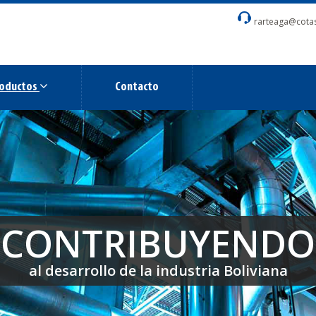
rarteaga@cota
oductos
Contacto
CONTRIBUYENDO
CONTRIBUYENDO
CONTRIBUYENDO
al desarrollo de la industria Boliviana
al desarrollo de la industria Boliviana
al desarrollo de la industria Boliviana