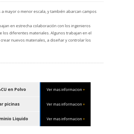
icos a mayor o menor escala, y también abarcan campos
abajan en estrecha colaboración con los ingenieros
e los diferentes materiales. Algunos trabajan en el
 crear nuevos materiales, a diseñar y controlar los
%CU en Polvo
Ver mas informacion
+
ar picinas
Ver mas informacion
+
minio Liquido
Ver mas informacion
+