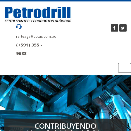
rarteaga@cotas.com.bo
(+591) 355 -
9638
Tog
nav
CONTRIBUYENDO
CONTRIBUYENDO
CONTRIBUYENDO