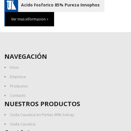
Acido Fosforico 85% Pureza Innophos
Ver mas informacion
+
NAVEGACIÓN
Inicio
Empresa
Productos
Contacto
NUESTROS PRODUCTOS
Soda Caustica en Perlas 99% Solvay
Soda Caustica