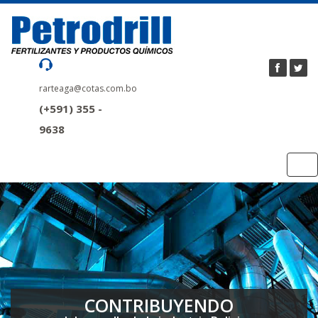
rarteaga@cotas.com.bo
(+591) 355 -
9638
Tog
nav
CONTRIBUYENDO
CONTRIBUYENDO
CONTRIBUYENDO